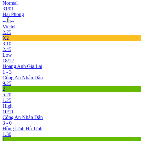
Normal
31/01
Hai Phong
--
--
Viettel
2.75
X2
3.10
2.45
Low
18/12
Hoang Anh Gia Lai
1 - 3
Công An Nhân Dân
9.25
2
5.20
1.25
High
10/11
Công An Nhân Dân
3 - 0
Hồng Lĩnh Hà Tĩnh
1.30
1