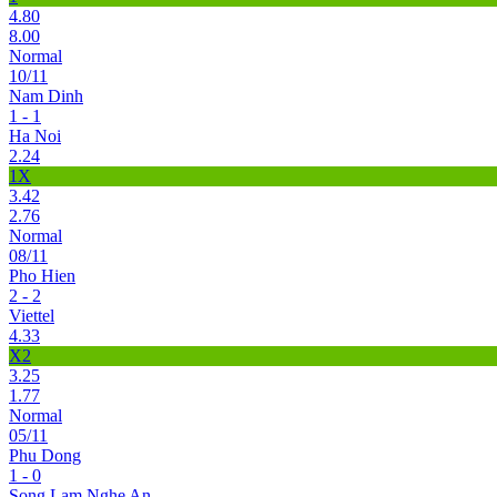
4.80
8.00
Normal
10/11
Nam Dinh
1 - 1
Ha Noi
2.24
1X
3.42
2.76
Normal
08/11
Pho Hien
2 - 2
Viettel
4.33
X2
3.25
1.77
Normal
05/11
Phu Dong
1 - 0
Song Lam Nghe An