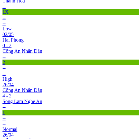
Thanh Hóa
--
1X
--
--
Low
02/05
Hai Phong
0 - 2
Công An Nhân Dân
--
2
--
--
High
26/04
Công An Nhân Dân
4 - 2
Song Lam Nghe An
--
1
--
--
Normal
26/04