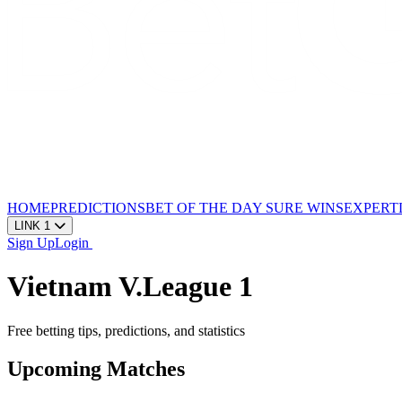
HOME
PREDICTIONS
BET OF THE DAY
SURE WINS
EXPERT
LINK 1
Sign Up
Login
Vietnam V.League 1
Free betting tips, predictions, and statistics
Upcoming Matches