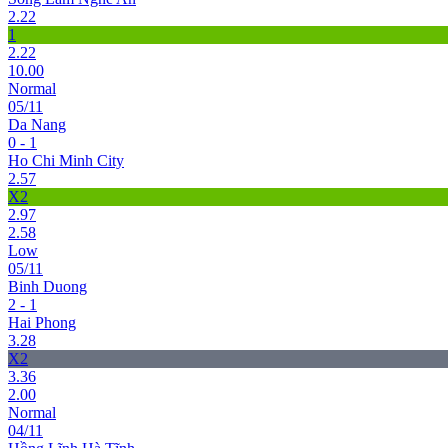
2.22
1
2.22
10.00
Normal
05/11
Da Nang
0 - 1
Ho Chi Minh City
2.57
X2
2.97
2.58
Low
05/11
Binh Duong
2 - 1
Hai Phong
3.28
X2
3.36
2.00
Normal
04/11