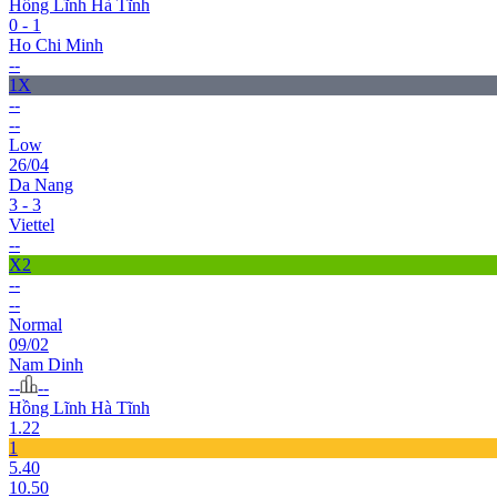
Hồng Lĩnh Hà Tĩnh
0 - 1
Ho Chi Minh
--
1X
--
--
Low
26/04
Da Nang
3 - 3
Viettel
--
X2
--
--
Normal
09/02
Nam Dinh
--
--
Hồng Lĩnh Hà Tĩnh
1.22
1
5.40
10.50