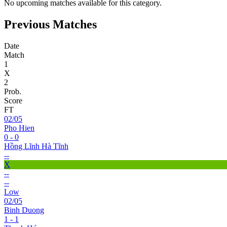
No upcoming matches available for this category.
Previous Matches
Date
Match
1
X
2
Prob.
Score
FT
02/05
Pho Hien
0 - 0
Hồng Lĩnh Hà Tĩnh
--
X
--
--
Low
02/05
Binh Duong
1 - 1