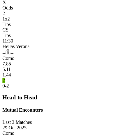
X
Odds
2
1x2
Tips
CS
Tips
11:30
Hellas Verona
--
--
Como
7.85
5.11
1.44
2
0-2
Head to Head
Mutual Encounters
Last 3 Matches
29 Oct 2025
Como