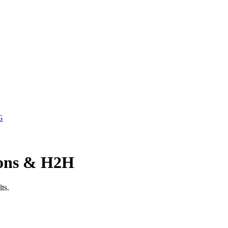
G
ions & H2H
ts.