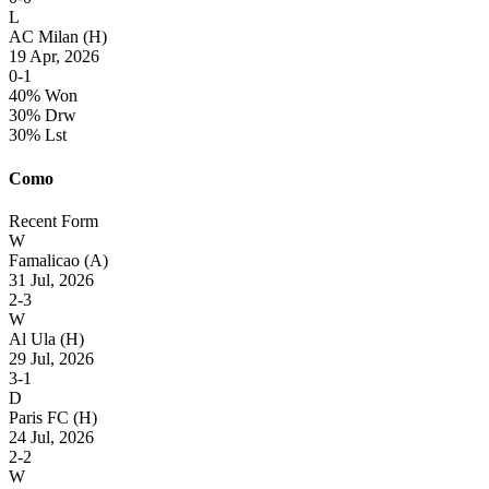
L
AC Milan
(H)
19 Apr, 2026
0-1
40% Won
30% Drw
30% Lst
Como
Recent Form
W
Famalicao
(A)
31 Jul, 2026
2-3
W
Al Ula
(H)
29 Jul, 2026
3-1
D
Paris FC
(H)
24 Jul, 2026
2-2
W