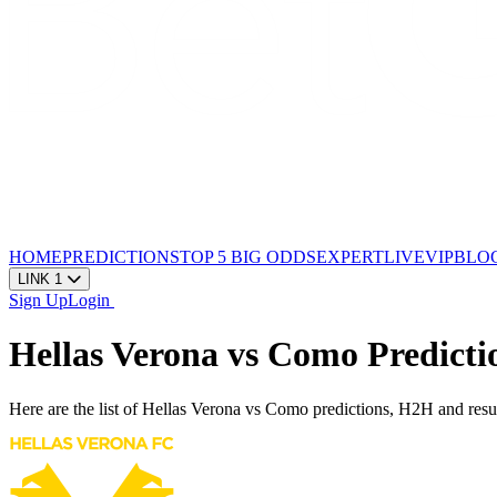
HOME
PREDICTIONS
TOP 5
BIG ODDS
EXPERT
LIVE
VIP
BLO
LINK 1
Sign Up
Login
Hellas Verona vs Como Predict
Here are the list of Hellas Verona vs Como predictions, H2H and resul