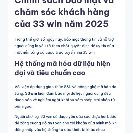
Chính sách bảo mật và
chăm sóc khách hàng
của 33 win năm 2025
Trong thế giới số ngày nay, bảo mật thông tin và hỗ trợ
người dùng là yếu tố then chốt quyết định độ uy tín của
một nền tảng cá cược trực tuyến như 33 win.
Hệ thống mã hóa dữ liệu hiện
đại và tiêu chuẩn cao
Với việc áp dụng giao thức SSL và công nghệ mã hóa đa
tầng,
33win
luôn đảm bảo mọi dữ liệu người dùng đều
được bảo vệ nghiêm ngặt khỏi sự xâm nhập trái phép từ
bên ngoài.
Người chơi tại 33 win sẽ được yêu cầu xác thực hai bước
để tăng cường độ an toàn cho tài khoản của mình mỗi khi
đăng nhập vào hệ thống từ các thiết bị khác nhau.